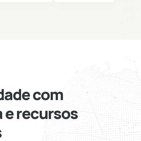
dade com
 e recursos
s