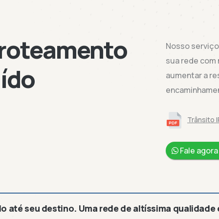
 roteamento
Nosso serviço 
sua rede com 
ído
aumentar a res
encaminhament
Trânsito 
Fale agor
o até seu destino. Uma rede de altíssima qualidade