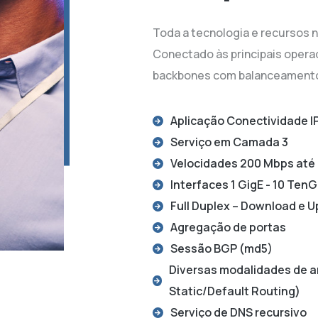
Toda a tecnologia e recursos 
Conectado às principais opera
backbones com balanceamento
Aplicação Conectividade I
Serviço em Camada 3
Velocidades 200 Mbps até 
Interfaces 1 GigE - 10 Ten
Full Duplex – Download e 
Agregação de portas
Sessão BGP (md5)
Diversas modalidades de an
Static/Default Routing)
Serviço de DNS recursivo