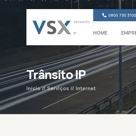
0800 730 310
HOME
EMPR
Trânsito IP
Início
//
Serviços
//
Internet