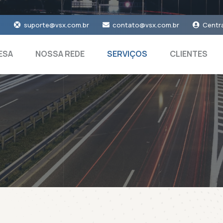
0
suporte@vsx.com.br
contato@vsx.com.br
Centra
ESA
NOSSA REDE
SERVIÇOS
CLIENTES