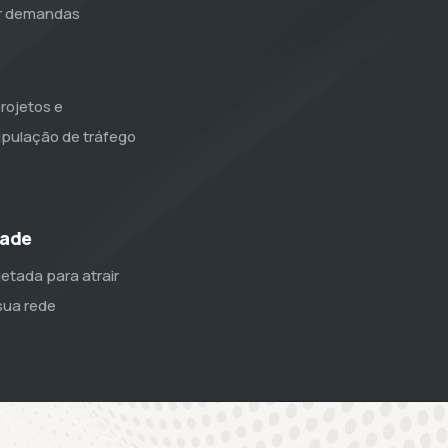
er demandas
rojetos e
pulação de tráfego
dade
etada para atrair
sua rede