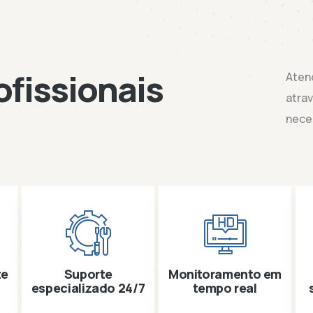
ofissionais
Aten
atrav
nece
te
Suporte
Monitoramento em
especializado 24/7
tempo real